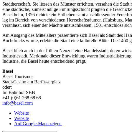
Stadtherrschaft. Sie liessen das Münster errichten, versahen die St
eine städtische, zumeist adlige Führungsschicht prägten die Geschicke
Basel heim, 1356 richtete ein Erdbeben samt anschliessender Feuerbru
lag im Bereich von verschiedenen Herrschaftsräumen (Habsburg, Mark
veranlasst, sich einer der Mächte anzuschliessen. 1501 entschloss sich
Am Ausgang des Mittelalters präsentierte sich Basel als Stadt des H
Buchdrucks wurde, erlebte die Stadt eine kulturelle Blüte. Die 1460 g
Basel blieb auch in der frühen Neuzeit eine Handelsstadt, deren wirt
Industriestadt. Merkmale dieser Entwicklung waren Industrialisierung
Industrie, die Basel heute entscheidend prägt.
Basel
Basel Tourismus
Stadt-Casino am Barfüsserplatz
oder:
Im Bahnhof SBB
+41 (0)61 268 68 68
info@basel.com
Website
Website
Auf Google-Maps zeigen