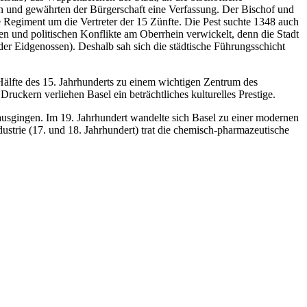
en und gewährten der Bürgerschaft eine Verfassung. Der Bischof und
he Regiment um die Vertreter der 15 Zünfte. Die Pest suchte 1348 auch
en und politischen Konflikte am Oberrhein verwickelt, denn die Stadt
r Eidgenossen). Deshalb sah sich die städtische Führungsschicht
Hälfte des 15. Jahrhunderts zu einem wichtigen Zentrum des
ruckern verliehen Basel ein beträchtliches kulturelles Prestige.
nausgingen. Im 19. Jahrhundert wandelte sich Basel zu einer modernen
ustrie (17. und 18. Jahrhundert) trat die chemisch-pharmazeutische