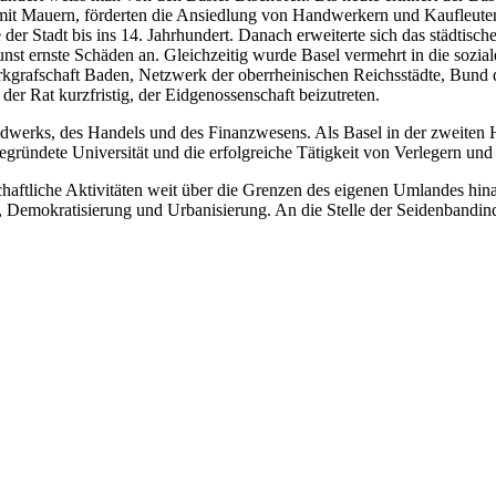
adt mit Mauern, förderten die Ansiedlung von Handwerkern und Kaufleut
 der Stadt bis ins 14. Jahrhundert. Danach erweiterte sich das städtisc
nst ernste Schäden an. Gleichzeitig wurde Basel vermehrt in die sozial
grafschaft Baden, Netzwerk der oberrheinischen Reichsstädte, Bund de
 der Rat kurzfristig, der Eidgenossenschaft beizutreten.
andwerks, des Handels und des Finanzwesens. Als Basel in der zweiten 
egründete Universität und die erfolgreiche Tätigkeit von Verlegern und D
schaftliche Aktivitäten weit über die Grenzen des eigenen Umlandes hi
, Demokratisierung und Urbanisierung. An die Stelle der Seidenbandind