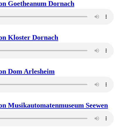
ion Goetheanum Dornach
ion Kloster Dornach
ion Dom Arlesheim
ion Musikautomatenmuseum Seewen