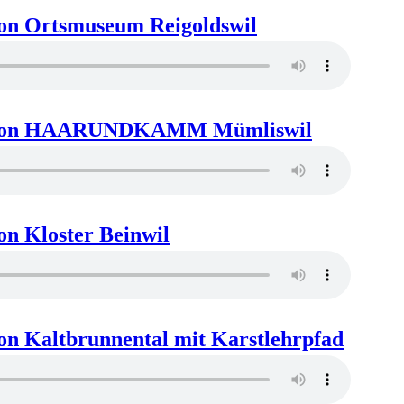
ion Ortsmuseum Reigoldswil
tion HAARUNDKAMM Mümliswil
on Kloster Beinwil
on Kaltbrunnental mit Karstlehrpfad