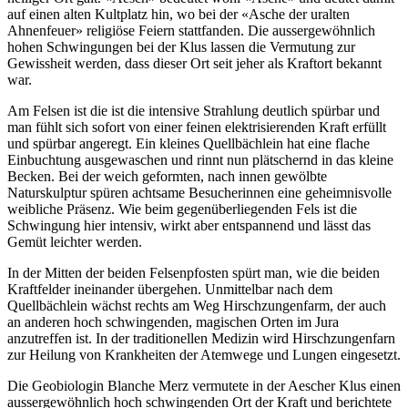
auf einen alten Kultplatz hin, wo bei der «Asche der uralten
Ahnenfeuer» religiöse Feiern stattfanden. Die aussergewöhnlich
hohen Schwingungen bei der Klus lassen die Vermutung zur
Gewissheit werden, dass dieser Ort seit jeher als Kraftort bekannt
war.
Am Felsen ist die ist die intensive Strahlung deutlich spürbar und
man fühlt sich sofort von einer feinen elektrisierenden Kraft erfüllt
und spürbar angeregt. Ein kleines Quellbächlein hat eine flache
Einbuchtung ausgewaschen und rinnt nun plätschernd in das kleine
Becken. Bei der weich geformten, nach innen gewölbte
Naturskulptur spüren achtsame Besucherinnen eine geheimnisvolle
weibliche Präsenz. Wie beim gegenüberliegenden Fels ist die
Schwingung hier intensiv, wirkt aber entspannend und lässt das
Gemüt leichter werden.
In der Mitten der beiden Felsenpfosten spürt man, wie die beiden
Kraftfelder ineinander übergehen. Unmittelbar nach dem
Quellbächlein wächst rechts am Weg Hirschzungenfarm, der auch
an anderen hoch schwingenden, magischen Orten im Jura
anzutreffen ist. In der traditionellen Medizin wird Hirschzungenfarn
zur Heilung von Krankheiten der Atemwege und Lungen eingesetzt.
Die Geobiologin Blanche Merz vermutete in der Aescher Klus einen
aussergewöhnlich hoch schwingenden Ort der Kraft und berichtete